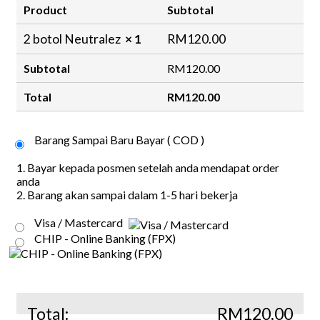
Product
Subtotal
2 botol Neutralez
× 1
RM
120.00
Subtotal
RM
120.00
Total
RM
120.00
Barang Sampai Baru Bayar ( COD )
1. Bayar kepada posmen setelah anda mendapat order
anda
2. Barang akan sampai dalam 1-5 hari bekerja
Visa / Mastercard
CHIP - Online Banking (FPX)
Total:
RM
120.00