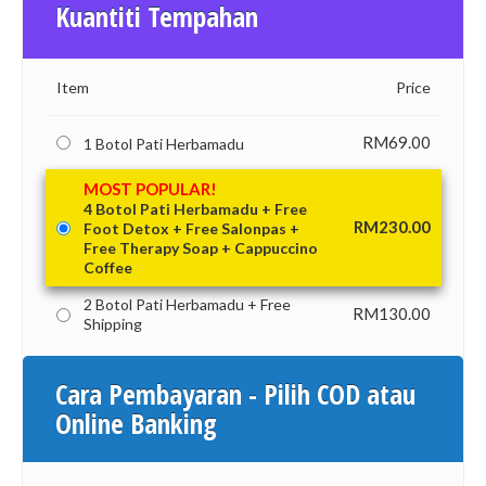
Kuantiti Tempahan
Item
Price
RM
69.00
1 Botol Pati Herbamadu
MOST POPULAR!
4 Botol Pati Herbamadu + Free
RM
230.00
Foot Detox + Free Salonpas +
Free Therapy Soap + Cappuccino
Coffee
2 Botol Pati Herbamadu + Free
RM
130.00
Shipping
Cara Pembayaran - Pilih COD atau
Online Banking