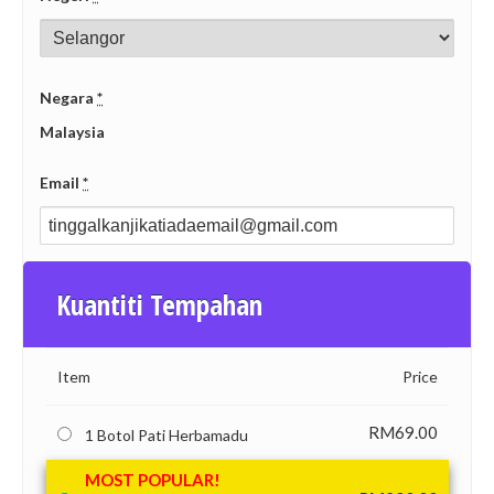
Negara
*
Malaysia
Email
*
Kuantiti Tempahan
Item
Price
RM
69.00
1 Botol Pati Herbamadu
MOST POPULAR!