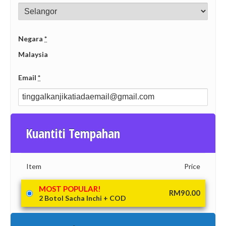
Negara
*
Malaysia
Email
*
Kuantiti Tempahan
Item
Price
MOST POPULAR!
RM
90.00
2 Botol Sacha Inchi + COD