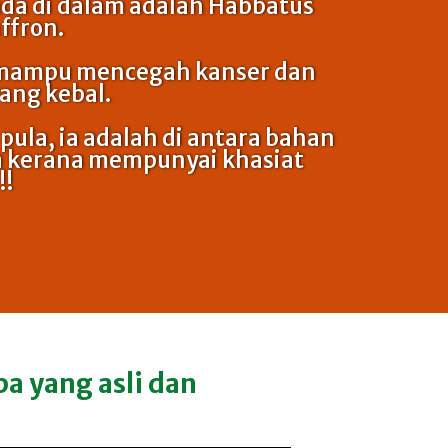
da di dalam adalah Habbatus
ffron.
 mampu mencegah kanser dan
ng kebal.
pula, ia adalah di antara bahan
a kerana mempunyai khasiat
!!
a yang asli dan