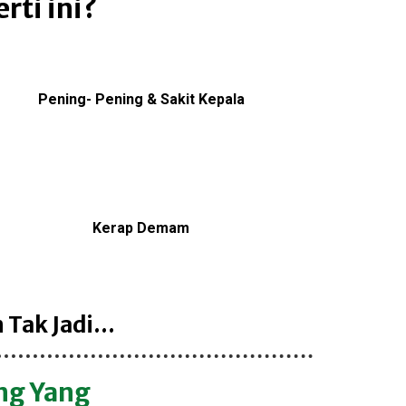
ti ini?
Pening- Pening & Sakit Kepala
Kerap Demam
ak Jadi...
ng Yang