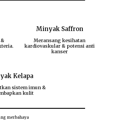
Minyak Saffron
 &
Meransang kesihatan
teria.
kardiovaskular & potensi anti
kanser
yak Kelapa
kan sistem imun &
mbapkan kulit
 yang merbahaya