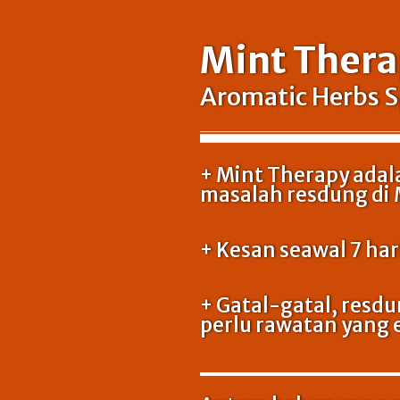
Mint Ther
Aromatic Herbs S
+ Mint Therapy adala
masalah resdung di 
+ Kesan seawal 7 ha
+ Gatal-gatal, resdu
perlu rawatan yang 