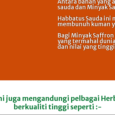
Antara bahan yang a
sauda dan Minyak Sa
Habbatus Sauda ini
membunuh kuman ya
Bagi Minyak Saffron 
yang termahal duni
dan nilai yang tinggi
ni juga mengandungi pelbagai Herb
berkualiti tinggi seperti :-