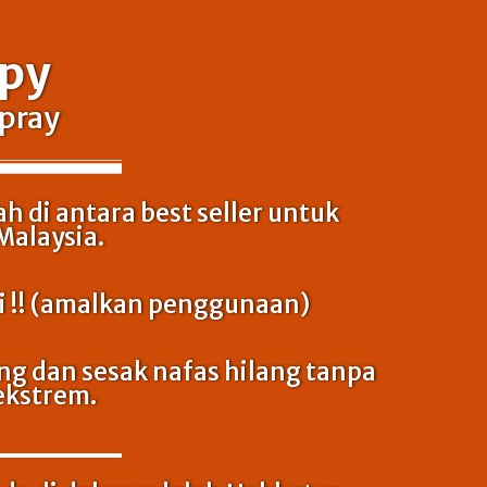
apy
pray
h di antara best seller untuk
Malaysia.
ri !! (amalkan penggunaan)
ng dan sesak nafas hilang tanpa
ekstrem.