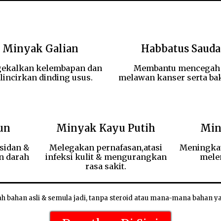
Minyak Galian
Habbatus Sauda
ekalkan kelembapan dan
Membantu mencegah
lincirkan dinding usus.
melawan kanser serta bak
un
Minyak Kayu Putih
Min
sidan &
Melegakan pernafasan,atasi
Meningkat
n darah
infeksi kulit & mengurangkan
mele
rasa sakit.
ah bahan asli & semula jadi, tanpa steroid atau mana-mana bahan